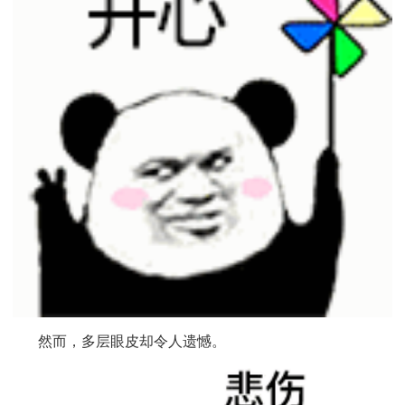
然而，多层眼皮却令人遗憾。